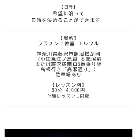
【日時】
希望に沿って
日時を決めることができます。
【場所】
フラメンコ教室 エルソル
神奈川県藤沢市鵠沼桜が岡
（小田急江ノ島線 本鵠沼駅
または藤沢駅南口5番乗り場
高根行き「高瀬通り」)
駐車場あり
【レッスン料】
60分 4,000円
体験レッスンも同額