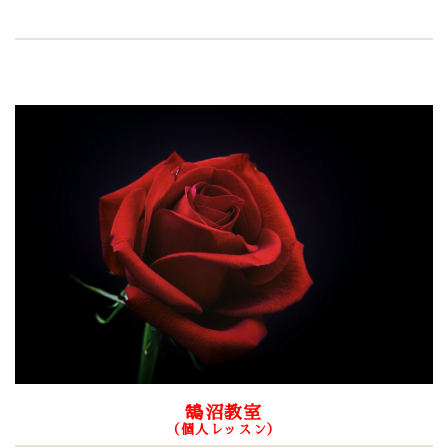
鵠沼教室
（個人レッスン）