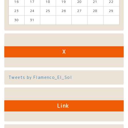
16
17
18
19
20
21
22
23
24
25
26
27
28
29
30
31
X
Tweets by Flamenco_El_Sol
Link