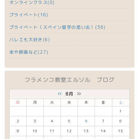
オンラインクラス(0)
プライベート(16)
プライベート（スペイン留学の思い出）(36)
バレエも大好き(6)
本や映画など(27)
フラメンコ教室エルソル ブログ
«
»
8月
日
月
火
水
木
金
土
1
2
3
4
5
6
7
8
9
10
11
12
13
14
15