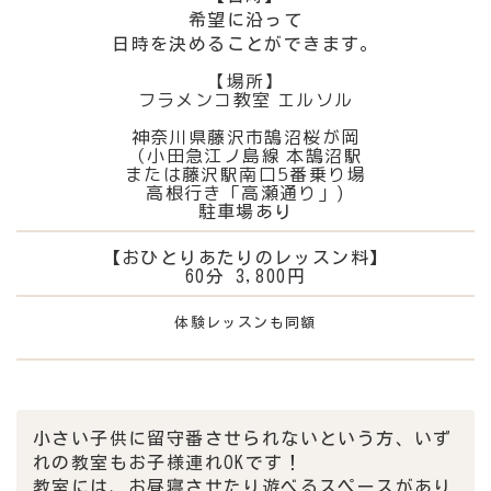
希望に沿って
日時を決めることができます。
【場所】
フラメンコ教室 エルソル
神奈川県藤沢市鵠沼桜が岡
（小田急江ノ島線 本鵠沼駅
または藤沢駅南口5番乗り場
高根行き「高瀬通り」)
駐車場あり
【おひとりあたりのレッスン料】
60分 3,800円
体験レッスンも同額
小さい子供に留守番させられないという方、いず
れの教室もお子様連れOKです！
教室には、お昼寝させたり遊べるスペースがあり