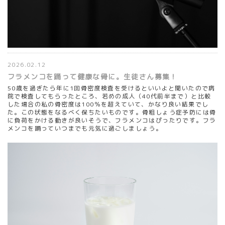
2026.02.12
フラメンコを踊って健康な骨に。生徒さん募集！
50歳を過ぎたら年に1回骨密度検査を受けるといいよと聞いたので病
院で検査してもらったところ、若めの成人（40代前半まで）と比較
した場合の私の骨密度は100％を超えていて、かなり良い結果でし
た。この状態をなるべく保ちたいものです。骨粗しょう症予防には骨
に負荷をかける動きが良いそうで、フラメンコはぴったりです。フラ
メンコを踊っていつまでも元気に過ごしましょう。