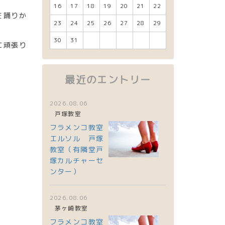
16
17
18
19
20
21
22
を踊りか
23
24
25
26
27
28
29
30
31
に頑張り
最近のエントリー
2026.08.06
戸塚教室
フラメンコ教室
エルソル 戸塚
教室（有隣堂戸
塚カルチャーセ
ンター）
2026.08.06
茅ヶ崎教室
フラメンコ教室