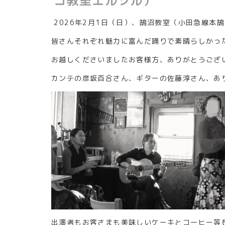
コ教室エルソル）
2026年2月1日（日）、鵠沼教室（小田急線本
皆さんそれぞれ魅力に富んだ踊りで素晴らしかっ
お越しくださいましたお客様方、ありがとうござ
カンテの彦坂百合さん、ギターの佐藤淳さん、あ
出演者もお客さまも美味しいケーキとコーヒー等