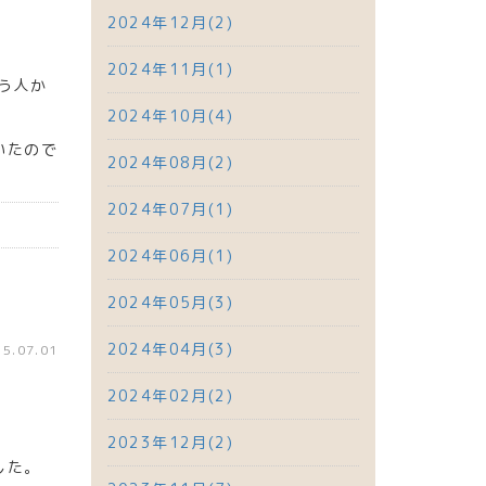
2024年12月(2)
2024年11月(1)
う人か
2024年10月(4)
いたので
2024年08月(2)
2024年07月(1)
2024年06月(1)
2024年05月(3)
2024年04月(3)
25.07.01
2024年02月(2)
2023年12月(2)
した。