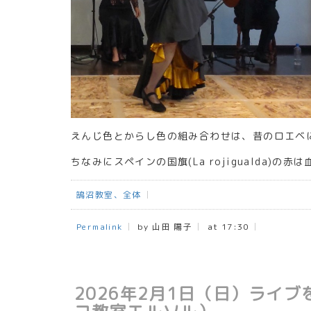
えんじ色とからし色の組み合わせは、昔のロエベ
ちなみにスペインの国旗(La rojigualda)
鵠沼教室、全体
Permalink
by 山田 陽子
at 17:30
2026年2月1日（日）ライ