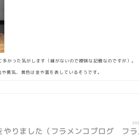
に多かった気がします（縁がないので曖昧な記憶なのですが）。
の赤は血や勇気、黄色は金や富を表しているそうです。
20
ブをやりました（フラメンコブログ フラ