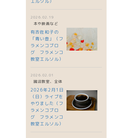
エルソル）
2026.02.19
本や映画など
有吉佐和子の
「青い壺」（フ
ラメンコブロ
グ フラメンコ
教室エルソル）
2026.02.01
鵠沼教室、全体
2026年2月1日
（日）ライブを
やりました（フ
ラメンコブロ
グ フラメンコ
教室エルソル）