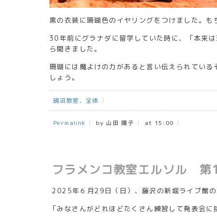
黒の衣装に珊瑚色のイヤリングをつけました。も
30年前にグラナダに留学していた時に、
「本来は
ら聞きました。
珊瑚には魔よけの力があると言い伝えられている
しょう。
鵠沼教室、全体
Permalink
by 山田 陽子
at 15:00
フラメンコ教室エルソル 第
2025年６月29日（日）、藤沢の新堀ライブ館
「みなさんがどれほどたくさん練習して発表会に