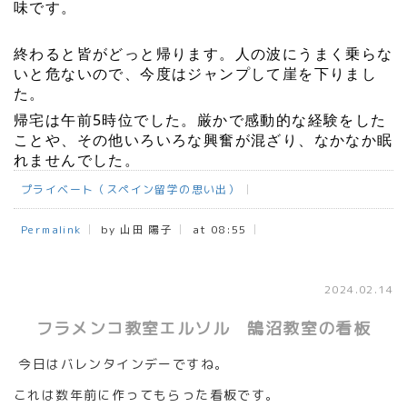
味です。
終わると皆がどっと帰ります。人の波にうまく乗らな
いと危ないので、今度はジャンプして崖を下りまし
た。
帰宅は午前5時位でした。厳かで感動的な経験をした
ことや、その他いろいろな興奮が混ざり、なかなか眠
れませんでした。
プライベート（スペイン留学の思い出）
Permalink
by 山田 陽子
at 08:55
2024.02.14
フラメンコ教室エルソル 鵠沼教室の看板
今日はバレンタインデーですね。
これは数年前に作ってもらった看板です。