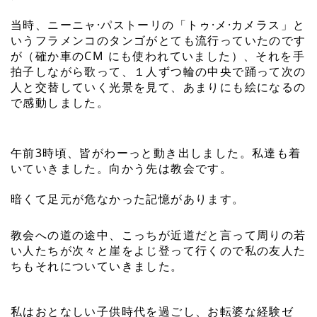
当時、ニーニャ·パストーリの「トゥ·メ·カメラス」と
いうフラメンコのタンゴが
とても流行っていたのです
が（確か車のCM にも使われていました）、それを手
拍子しながら歌って、１人ずつ輪の中央で踊って次の
人と交替していく光景を見て、あまりにも絵になるの
で感動しました。
午前3時頃、皆がわーっと動き出しました。私達も着
いていきました。向かう先は教会です。
暗くて足元が危なかった記憶があります。
教会への道の途中、こっちが近道だと言って周りの若
い人たちが次々と崖をよじ登って行くので私の友人た
ちもそれについていきました。
私はおとなしい子供時代を過ごし、お転婆な経験ゼ