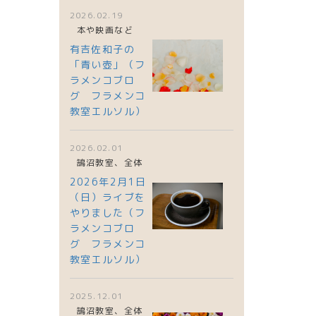
2026.02.19
本や映画など
有吉佐和子の
「青い壺」（フ
ラメンコブロ
グ フラメンコ
教室エルソル）
2026.02.01
鵠沼教室、全体
2026年2月1日
（日）ライブを
やりました（フ
ラメンコブロ
グ フラメンコ
教室エルソル）
2025.12.01
鵠沼教室、全体