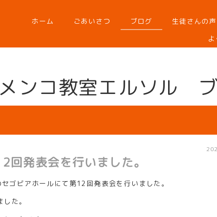
ホーム
ごあいさつ
ブログ
生徒さんの声
よ
メンコ教室エルソル 
20
12回発表会を行いました。
のセゴビアホールにて第12回発表会を行いました。
ました。