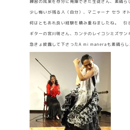
練習の成果を存分に発揮できた生徒さん、素晴ら
少し悔いが残る人（自分）、マニャーナ セラ オ
何はともあれ良い経験を積み重ねましたね。
引
ギターの宮川明さん、カンテのレイコシミズサン
急きょ披露して下さったA mi maneraも素晴ら