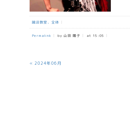
鵠沼教室、全体
Permalink
by 山田 陽子
at 15:05
«
2024年06月