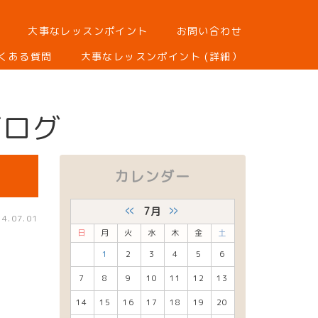
大事なレッスンポイント
お問い合わせ
くある質問
大事なレッスンポイント (詳細）
ブログ
カレンダー
«
»
7月
24.07.01
日
月
火
水
木
金
土
1
2
3
4
5
6
7
8
9
10
11
12
13
14
15
16
17
18
19
20