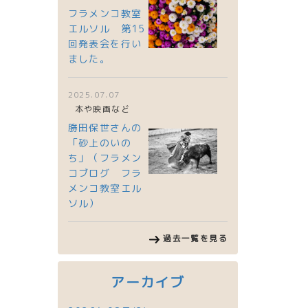
フラメンコ教室
エルソル 第15
回発表会を行い
ました。
2025.07.07
本や映画など
勝田保世さんの
「砂上のいの
ち」（フラメン
コブログ フラ
メンコ教室エル
ソル）
過去一覧を見る
アーカイブ