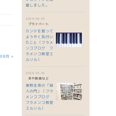
催しました。
2026.04.03
プライベート
カンテを習って
ようやく気付い
たこと（フラメ
ンコブログ フ
ラメンコ教室エ
年08月
»
ルソル）
2026.03.05
本や映画など
東野圭吾の「殺
人の門」（フラ
メンコブログ
フラメンコ教室
エルソル）