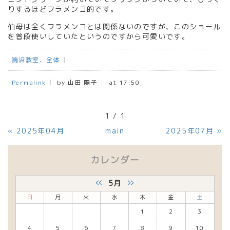
りするほどフラメンコ的です。
伯母は全くフラメンコとは関係ないのですが、このショール
を普段使いしていたというのですから可愛いです。
鵠沼教室、全体
Permalink
by 山田 陽子
at 17:50
1 / 1
«
2025年04月
main
2025年07月
»
カレンダー
«
»
5月
日
月
火
水
木
金
土
1
2
3
4
5
6
7
8
9
10