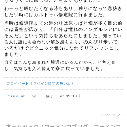
わーっと叫びたくなる時もあり、独りになって息抜き
したい時にはカルトゥハ修道院に行きました。
当時は修道院までの道のりは原っぱと畑が多く目の前
には青空が広がり、「自分は憧れのアンダルシアにい
るんだ」という気持ちをあらたにしました。
知ってい
のんびり歩いて
る人に誰にも会わない解放感もあり、
いるだけでピクニック気分になれてリフレッシュし
ました。
自分はこんな恵まれた境遇にいるんだから、と考え直
寮に戻っていました。
し、気持ちを入れ替えて
プライベート（スペイン留学の思い出）
Permalink
by 山田 陽子
at 09:10
2022.10.21
ホームシック（フラメンコブログ フラメンコ