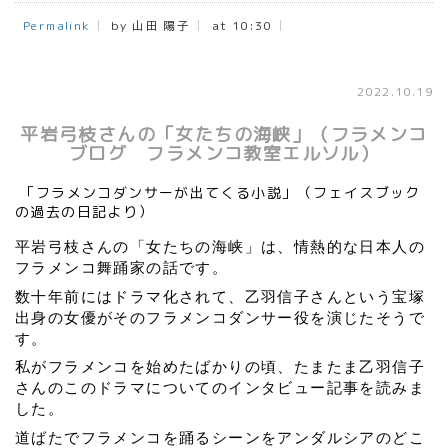
Permalink
by 山田 陽子
at 10:30
2022.10.19
平岩弓枝さんの「女たちの海峡」（フラメンコ
ブログ フラメンコ教室エルソル）
「フラメンコダンサーが出てくる小説」（フェイスブック
の過去の日記より）
平岩弓枝さんの「女たちの海峡」は、情熱的な日本人の
フラメンコ舞踊家の話です。
数十年前にはドラマ化されて、乙羽信子さんという宝塚
出身の女優がそのフラメンコダンサー役を演じたそうで
す。
私がフラメンコを始めたばかりの頃、たまたま乙羽信子
さんのこのドラマについてのインタビュー記事を読みま
した。
道ばたでフラメンコを踊るシーンをアンダルシアのどこ