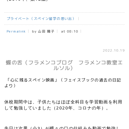
プライベート（スペイン留学の思い出）
Permalink
by 山田 陽子
at 08:10
2022.10.19
蝶の舌（フラメンコブログ フラメンコ教室エ
ルソル）
「心に残るスペイン映画」（フェイスブックの過去の日記
より）
休校期間中は、子供たちはほぼ全科目を学習動画を利用
して勉強していました（2020年、コロナの年）。
先日は次男（小3）が蝶々の口の仕組みを動画で勉強し