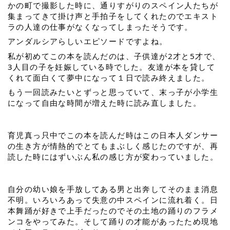
かの町で撮影した時に、通りすがりのスペイン人たちが
集まってきて掛け声と手拍子をしてくれたのでエキスト
ラの人達の仕事がなくなってしまったそうです。
アンダルシアらしいエピソードですよね。
私が初めてこの本を読んだのは、子供達が2才と5才で、
3人目の子を妊娠している時でした。友達が本を貸して
くれて面白くて夢中になって１日で読み終えました。
もう一回読みたいとずっと思っていて、末っ子が小学生
になって自由な時間が増えた時に読み直しました。
育児真っ只中でこの本を読んだ時はこの日本人ダンサー
の生き方が情熱的でとてもまぶしく感じたのですが、再
読した時にはずいぶん私の感じ方が変わっていました。
自分の幼い娘を手放してある男と出奔してそのまま消息
不明。いろいろあって失意の中スペインに流れ着く。日
本舞踊が好きで上手だったのでその土地の踊りのフラメ
ンコをやってみた。そして踊りの才能があったため現地