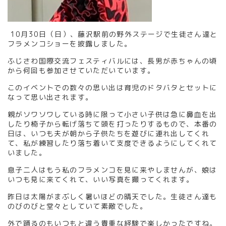
10月30日（日）、藤沢駅前の野外ステージで生徒さん達と
フラメンコショーを披露しました。
ふじさわ国際交流フェスティバルには、長男が赤ちゃんの頃
から何回も参加させていただいています。
このイベントでの数々の思い出は育児のドタバタとセットに
なって思い出されます。
親がソワソワしている時に限って小さい子供は急に鼻血を出
したり椅子から転げ落ちて頭を打ったりするもので、本番の
日は、いつも夫が朝から子供たちを遊びに連れ出してくれ
て、私が練習したり落ち着いて支度できるようにしてくれて
いました。
息子二人はもう私のフラメンコを見に来やしませんが、娘は
いつも見に来てくれて、いい写真を撮ってくれます。
昨日は太陽がまぶしく暑いほどの晴天でした。生徒さん達も
のびのびと堂々としていて素敵でした。
外で踊るのもいつもと違う貴重な経験で楽しかったですね。