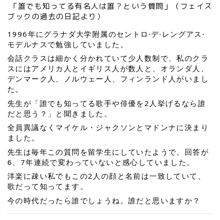
「誰でも知ってる有名人は誰？という質問」（フェイス
ブックの過去の日記より）
1996年にグラナダ大学附属のセントロ·デ·レングアス·
モデルナスで勉強していました。
会話クラスは細かく分かれていて少人数制で、私のクラ
スにはアメリカ人とイギリス人が数人と、オランダ人、
デンマーク人、ノルウェー人、フィンランド人がいまし
た。
先生が「誰でも知ってる歌手や俳優を2人挙げるなら誰
だと思う？」と聞きました。
全員異議なくマイケル・ジャクソンとマドンナに決まり
ました。
先生は毎年この質問を留学生にしていたようで、回答が
6、7年連続で変わっていないと感心していました。
洋楽に疎い私でもこの2人の顔と名前は一致していて、
歌だって知ってます。
今の時代だったら誰でしょうね。誰だと思いますか？