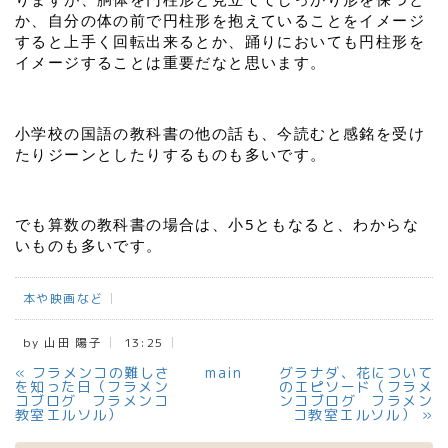
か、自分の体の前で円柱形を抱えていることをイメージ
すると上手く回転出来るとか、踊りにおいても円柱形を
イメージすることは重要だなと思います。
小学校の国語の教科書の他の話も、今読むと感銘を受け
たり
ジーンとしたりするものも多いです。
でも算数の教科書の場合は、小5ともなると、わからな
いものも多いです。
本や映画など
by
山田 陽子
13:25
«
フラメンコの難しさ
main
グラナダ、花について
を知った日（フラメン
のエピソード（フラメ
コブログ フラメンコ
ンコブログ フラメン
教室エルソル）
コ教室エルソル）
»