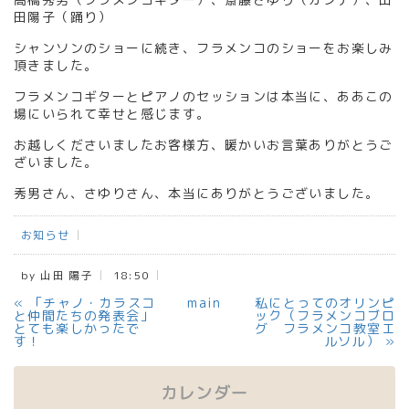
田陽子（踊り）
シャンソンのショーに続き、フラメンコのショーをお楽しみ
頂きました。
フラメンコギターとピアノのセッションは本当に、ああこの
場にいられて幸せと感じます。
お越しくださいましたお客様方、暖かいお言葉ありがとうご
ざいました。
秀男さん、さゆりさん、本当にありがとうございました。
お知らせ
by
山田 陽子
18:50
«
「チャノ・カラスコ
main
私にとってのオリンピ
と仲間たちの発表会」
ック（フラメンコブロ
とても楽しかったで
グ フラメンコ教室エ
す！
ルソル）
»
カレンダー