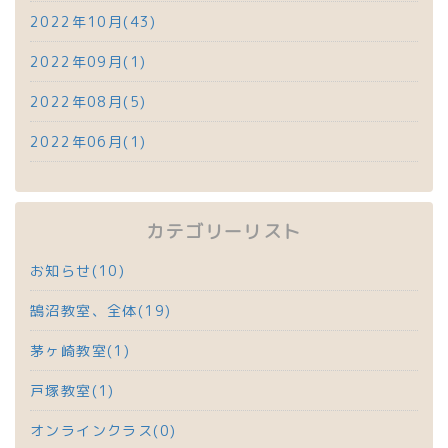
2022年10月(43)
2022年09月(1)
2022年08月(5)
2022年06月(1)
カテゴリーリスト
お知らせ(10)
鵠沼教室、全体(19)
茅ヶ崎教室(1)
戸塚教室(1)
オンラインクラス(0)