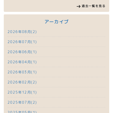
過去一覧を見る
アーカイブ
2026年08月(2)
2026年07月(1)
2026年06月(1)
2026年04月(1)
2026年03月(1)
2026年02月(2)
2025年12月(1)
2025年07月(2)
2025年05月(1)