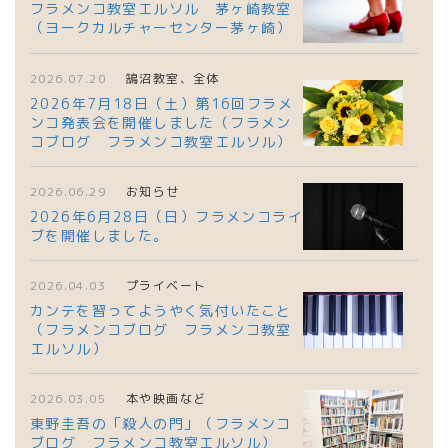
フラメンコ教室エルソル 茅ヶ崎教室
（ヨークカルチャーセンター茅ヶ崎）
2026.07.20
鵠沼教室、全体
2026年7月18日（土）第16回フラメ
ンコ発表会を開催しました（フラメン
コブログ フラメンコ教室エルソル）
2026.06.29
お知らせ
2026年6月28日（日）フラメンコライ
ブを開催しました。
2026.04.03
プライベート
カンテを習ってようやく気付いたこと
（フラメンコブログ フラメンコ教室
エルソル）
2026.03.05
本や映画など
東野圭吾の「殺人の門」（フラメンコ
ブログ フラメンコ教室エルソル）