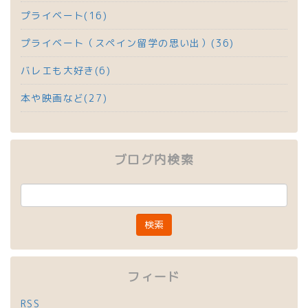
プライベート(16)
プライベート（スペイン留学の思い出）(36)
バレエも大好き(6)
本や映画など(27)
ブログ内検索
フィード
RSS