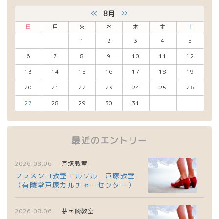
«
»
8月
日
月
火
水
木
金
土
1
2
3
4
5
6
7
8
9
10
11
12
13
14
15
16
17
18
19
20
21
22
23
24
25
26
27
28
29
30
31
最近のエントリー
2026.08.06
戸塚教室
フラメンコ教室エルソル 戸塚教室
（有隣堂戸塚カルチャーセンター）
2026.08.06
茅ヶ崎教室