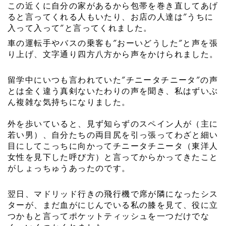
この近くに自分の家があるから包帯を巻き直してあげ
ると言ってくれる人もいたり、お店の人達は″うちに
入って入って″と言ってくれました。
車の運転手やバスの乗客も″おーいどうした″と声を張
り上げ、文字通り四方八方から声をかけられました。
留学中にいつも言われていた″チニータチニータ″の声
とは全く違う真剣ないたわりの声を聞き、私はずいぶ
ん複雑な気持ちになりました。
外を歩いていると、見ず知らずのスペイン人が（主に
若い男）、
自分たちの両目尻を引っ張ってわざと細い
目にしてこっちに向かってチニータチニータ（東洋人
女性を見下した呼び方）と言ってからかってきたこと
がしょっちゅうあったのです。
翌日、マドリッド行きの飛行機で席が隣になったシス
ターが、まだ血がにじんでいる私の膝を見て、役に立
つかもと言ってポケットティッシュを一つだけでな