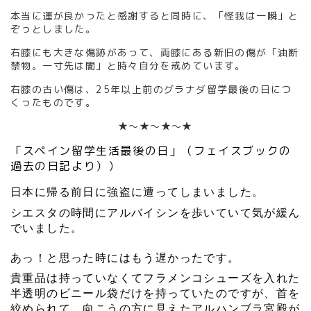
本当に運が良かったと感謝すると同時に、「怪我は一瞬」と
ぞっとしました。
右膝にも大きな傷跡があって、両膝にある新旧の傷が「油断
禁物。一寸先は闇」と時々自分を戒めています。
右膝の古い傷は、25年以上前のグラナダ留学最後の日につ
くったものです。
★～★～★～★
「スペイン留学生活最後の日」（フェイスブックの
過去の日記より））
日本に帰る前日に強盗に遭ってしまいました。
シエスタの時間にアルバイシンを歩いていて気が緩
ん
でいました。
あっ！と思った時にはもう遅かったです。
貴重品は持っていなくてフラメンコシューズを入れた
半透明のビニール袋だけを持っていたのですが、首を
絞められて、向こうの方に見えたアルハンブラ宮殿が