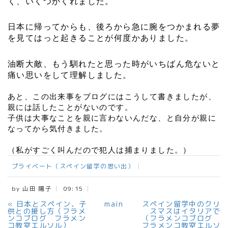
く、いくつかくれました。
日本に帰ってからも、後ろから急に腕をつかまれる夢
を見てはっと起きることが何度かありました。
油断大敵、もう馴れたと思った時がいちばん危ないと
痛い思いをして理解しました。
あと、この出来事をブログにはこうして書きましたが、
親には話したことがないのです。
子供は大事なことを親に言わないんだな、と自分が親に
なってから気付きました。
（私がすごく叫んだので犯人は捕まりました。）
プライベート（スペイン留学の思い出）
by
山田 陽子
09:15
«
日本とスペイン、子
main
スペイン留学中のクリ
供との接し方（フラメ
スマスはイタリアで
ンコブログ フラメン
（フラメンコブログ
コ教室エルソル）
フラメンコ教室エルソ