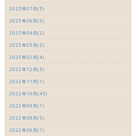
2023年07月(3)
2023年06月(5)
2023年04月(2)
2023年03月(2)
2023年02月(4)
2022年12月(3)
2022年11月(1)
2022年10月(43)
2022年09月(1)
2022年08月(5)
2022年06月(1)