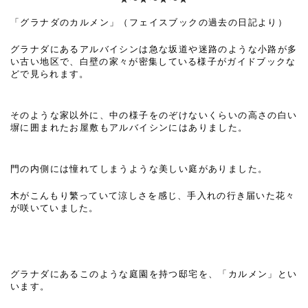
「グラナダのカルメン」（フェイスブックの過去の日記より）
グラナダにあるアルバイシンは急な坂道や迷路のような小路が多
い古い地区で、
白壁の家々が密集している様子がガイドブックな
どで見られます。
そのような家以外に、中の様子をのぞけないくらいの高さの白い
塀に囲まれたお屋敷もアルバイシンにはありました。
門の内側には
憧れてしまうような美しい庭がありました。
木がこんもり繁っていて涼しさを感じ、手入れの行き届いた花々
が咲いていました。
グラナダにあるこのような庭園を持つ邸宅を、「カルメン」とい
います。