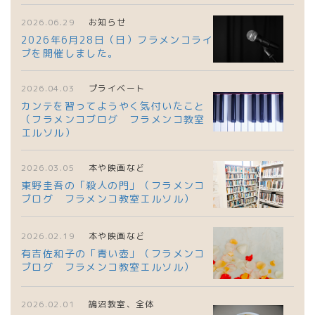
2026.06.29
お知らせ
2026年6月28日（日）フラメンコライ
ブを開催しました。
2026.04.03
プライベート
カンテを習ってようやく気付いたこと
（フラメンコブログ フラメンコ教室
エルソル）
2026.03.05
本や映画など
東野圭吾の「殺人の門」（フラメンコ
ブログ フラメンコ教室エルソル）
2026.02.19
本や映画など
有吉佐和子の「青い壺」（フラメンコ
ブログ フラメンコ教室エルソル）
2026.02.01
鵠沼教室、全体