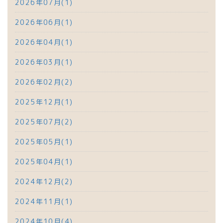
2026年07月(1)
2026年06月(1)
2026年04月(1)
2026年03月(1)
2026年02月(2)
2025年12月(1)
2025年07月(2)
2025年05月(1)
2025年04月(1)
2024年12月(2)
2024年11月(1)
2024年10月(4)