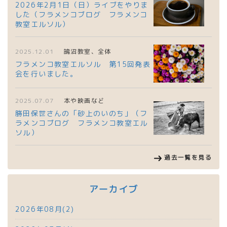
2026年2月1日（日）ライブをやりま
した（フラメンコブログ フラメンコ
教室エルソル）
2025.12.01
鵠沼教室、全体
フラメンコ教室エルソル 第15回発表
会を行いました。
2025.07.07
本や映画など
勝田保世さんの「砂上のいのち」（フ
ラメンコブログ フラメンコ教室エル
ソル）
過去一覧を見る
アーカイブ
2026年08月(2)