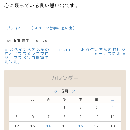
心に残っている良い思い出です。
プライベート（スペイン留学の思い出）
by
山田 陽子
08:20
«
スペイン人の名前の
main
ある生徒さんのセビジ
こと（フラメンコブロ
ャーナス特訓
»
グ フラメンコ教室エ
ルソル）
カレンダー
«
»
5月
日
月
火
水
木
金
土
1
2
3
4
5
6
7
8
9
10
11
12
13
14
15
16
17
18