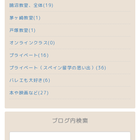
鵠沼教室、全体(19)
茅ヶ崎教室(1)
戸塚教室(1)
オンラインクラス(0)
プライベート(16)
プライベート（スペイン留学の思い出）(36)
バレエも大好き(6)
本や映画など(27)
ブログ内検索