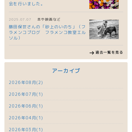
会を行いました。
2025.07.07
本や映画など
勝田保世さんの「砂上のいのち」（フ
ラメンコブログ フラメンコ教室エル
ソル）
過去一覧を見る
アーカイブ
2026年08月(2)
2026年07月(1)
2026年06月(1)
2026年04月(1)
2026年03月(1)