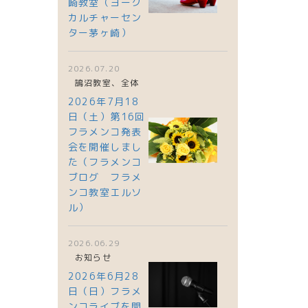
崎教室（ヨーク
カルチャーセン
ター茅ヶ崎）
2026.07.20
鵠沼教室、全体
2026年7月18
日（土）第16回
フラメンコ発表
会を開催しまし
た（フラメンコ
ブログ フラメ
ンコ教室エルソ
ル）
2026.06.29
お知らせ
2026年6月28
日（日）フラメ
ンコライブを開