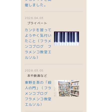
催しました。
2026.04.03
プライベート
カンテを習って
ようやく気付い
たこと（フラメ
ンコブログ フ
ラメンコ教室エ
ルソル）
2026.03.05
本や映画など
東野圭吾の「殺
人の門」（フラ
メンコブログ
フラメンコ教室
エルソル）