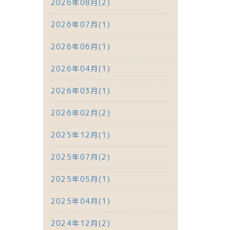
2026年08月(2)
2026年07月(1)
2026年06月(1)
2026年04月(1)
2026年03月(1)
2026年02月(2)
2025年12月(1)
2025年07月(2)
2025年05月(1)
2025年04月(1)
2024年12月(2)