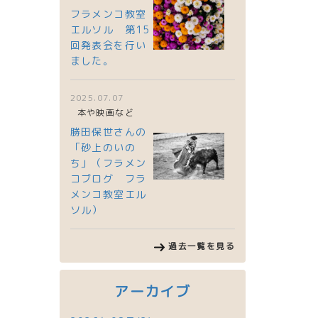
フラメンコ教室
エルソル 第15
回発表会を行い
ました。
2025.07.07
本や映画など
勝田保世さんの
「砂上のいの
ち」（フラメン
コブログ フラ
メンコ教室エル
ソル）
過去一覧を見る
アーカイブ