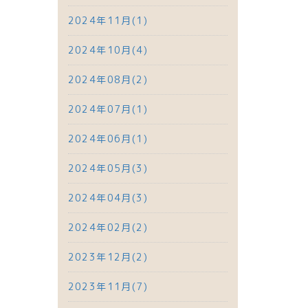
2024年11月(1)
2024年10月(4)
2024年08月(2)
2024年07月(1)
2024年06月(1)
2024年05月(3)
2024年04月(3)
2024年02月(2)
2023年12月(2)
2023年11月(7)