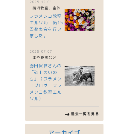
2025.12.01
鵠沼教室、全体
フラメンコ教室
エルソル 第15
回発表会を行い
ました。
2025.07.07
本や映画など
勝田保世さんの
「砂上のいの
ち」（フラメン
コブログ フラ
メンコ教室エル
ソル）
過去一覧を見る
アーカイブ