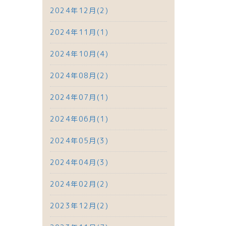
2024年12月(2)
2024年11月(1)
2024年10月(4)
2024年08月(2)
2024年07月(1)
2024年06月(1)
2024年05月(3)
2024年04月(3)
2024年02月(2)
2023年12月(2)