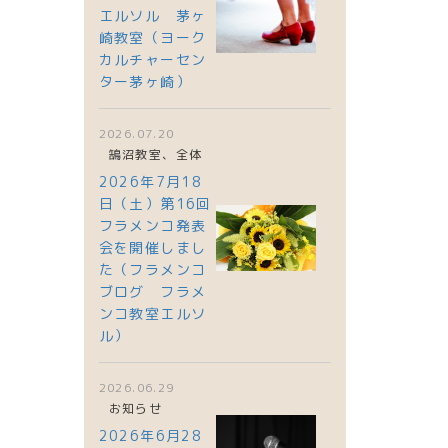
エルソル 茅ヶ
崎教室（ヨーク
カルチャーセン
ター茅ヶ崎）
2026.07.20
鵠沼教室、全体
2026年7月18
日（土）第16回
フラメンコ発表
会を開催しまし
た（フラメンコ
ブログ フラメ
ンコ教室エルソ
ル）
2026.06.29
お知らせ
2026年6月28