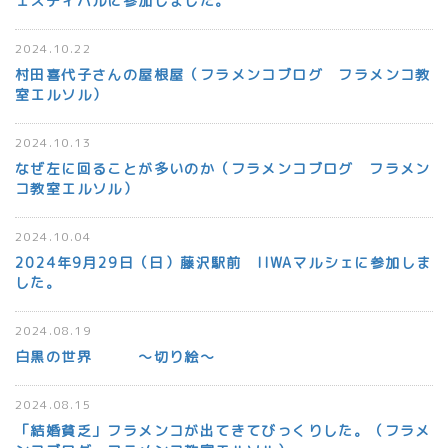
ェスティバルに参加しました。
2024.10.22
村田喜代子さんの屋根屋（フラメンコブログ フラメンコ教
室エルソル）
2024.10.13
なぜ左に回ることが多いのか（フラメンコブログ フラメン
コ教室エルソル）
2024.10.04
2024年9月29日（日）藤沢駅前 IIWAマルシェに参加しま
した。
2024.08.19
白黒の世界 ～切り絵～
2024.08.15
「結婚貧乏」フラメンコが出てきてびっくりした。（フラメ