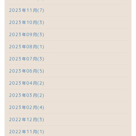
2023年11月(7)
2023年10月(3)
2023年09月(3)
2023年08月(1)
2023年07月(3)
2023年06月(5)
2023年04月(2)
2023年03月(2)
2023年02月(4)
2022年12月(3)
2022年11月(1)