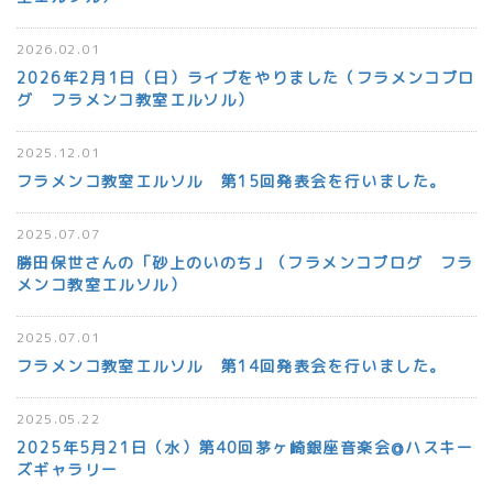
2026.02.01
2026年2月1日（日）ライブをやりました（フラメンコブロ
グ フラメンコ教室エルソル）
2025.12.01
フラメンコ教室エルソル 第15回発表会を行いました。
2025.07.07
勝田保世さんの「砂上のいのち」（フラメンコブログ フラ
メンコ教室エルソル）
2025.07.01
フラメンコ教室エルソル 第14回発表会を行いました。
2025.05.22
2025年5月21日（水）第40回茅ヶ崎銀座音楽会@ハスキー
ズギャラリー