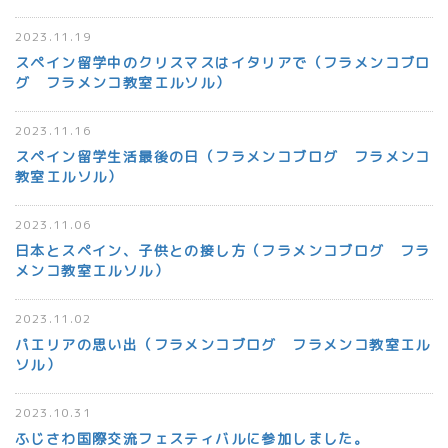
2023.11.19
スペイン留学中のクリスマスはイタリアで（フラメンコブロ
グ フラメンコ教室エルソル）
2023.11.16
スペイン留学生活最後の日（フラメンコブログ フラメンコ
教室エルソル）
2023.11.06
日本とスペイン、子供との接し方（フラメンコブログ フラ
メンコ教室エルソル）
2023.11.02
パエリアの思い出（フラメンコブログ フラメンコ教室エル
ソル）
2023.10.31
ふじさわ国際交流フェスティバルに参加しました。