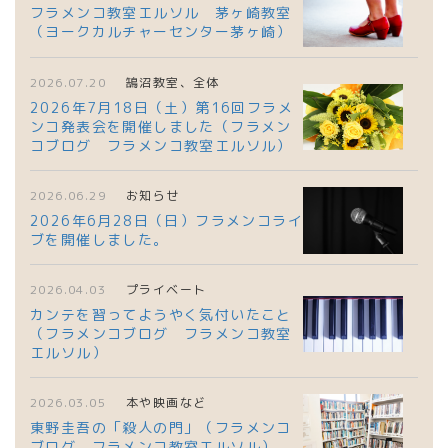
フラメンコ教室エルソル 茅ヶ崎教室
（ヨークカルチャーセンター茅ヶ崎）
2026.07.20
鵠沼教室、全体
2026年7月18日（土）第16回フラメ
ンコ発表会を開催しました（フラメン
コブログ フラメンコ教室エルソル）
2026.06.29
お知らせ
2026年6月28日（日）フラメンコライ
ブを開催しました。
2026.04.03
プライベート
カンテを習ってようやく気付いたこと
（フラメンコブログ フラメンコ教室
エルソル）
2026.03.05
本や映画など
東野圭吾の「殺人の門」（フラメンコ
ブログ フラメンコ教室エルソル）