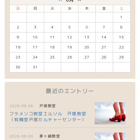
日
月
火
水
木
金
土
1
2
3
4
5
6
7
8
9
10
11
12
13
14
15
16
17
18
19
20
21
22
23
24
25
26
27
28
29
30
31
最近のエントリー
2026.08.06
戸塚教室
フラメンコ教室エルソル 戸塚教室
（有隣堂戸塚カルチャーセンター）
2026.08.06
茅ヶ崎教室